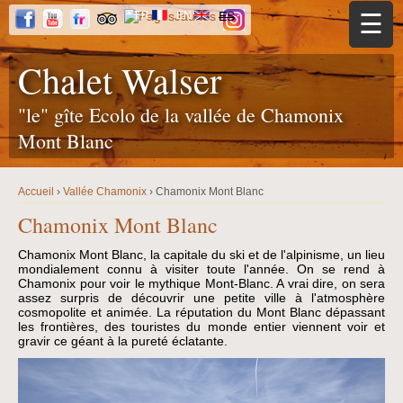
Jump to navigation
FR
EN
ES
☰
Chalet Walser
"le" gîte Ecolo de la vallée de Chamonix
Mont Blanc
Accueil
›
Vallée Chamonix
›
Chamonix Mont Blanc
Y
o
Chamonix Mont Blanc
u
a
r
Chamonix Mont Blanc, la capitale du ski et de l'alpinisme, un lieu
e
mondialement connu à visiter toute l'année. On se rend à
h
Chamonix pour voir le mythique Mont-Blanc. A vrai dire, on sera
e
r
assez surpris de découvrir une petite ville à l'atmosphère
e
cosmopolite et animée. La réputation du Mont Blanc dépassant
les frontières, des touristes du monde entier viennent voir et
gravir ce géant à la pureté éclatante.