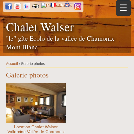
Jump to navigation
FR
EN
ES
☰
Chalet Walser
"le" gîte Ecolo de la vallée de Chamonix
Mont Blanc
Accueil
›
Galerie photos
Y
o
Galerie photos
u
a
r
e
h
e
r
e
Location Chalet Walser
Vallorcine Vallée de Chamonix