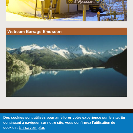
Webcam Barrage Emosson
©2024 CHALET WALSER
E.I
325 Route
Des cookies sont utilisés pour améliorer votre experience sur le site. En
Qui sommes-nous?
des Confins du Valais74660 VALLORCINE
Offices Tourisme
continuant à naviguer sur notre site, vous confirmez l'utilisation de
MONT BLANC - FRANCE - situé à 15kms
Mentions légales
Partenaires
de Chamonix Centre et 3kms de la frontière
En savoir plus
cookies.
Contact
Suisse Tél:+33 (0)4